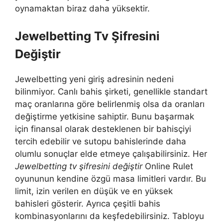
oynamaktan biraz daha yüksektir.
Jewelbetting Tv Şifresini
Değiştir
Jewelbetting yeni giriş adresinin nedeni
bilinmiyor. Canlı bahis şirketi, genellikle standart
maç oranlarına göre belirlenmiş olsa da oranları
değiştirme yetkisine sahiptir. Bunu başarmak
için finansal olarak desteklenen bir bahisçiyi
tercih edebilir ve sutopu bahislerinde daha
olumlu sonuçlar elde etmeye çalışabilirsiniz. Her
Jewelbetting tv şifresini değiştir
Online Rulet
oyununun kendine özgü masa limitleri vardır. Bu
limit, izin verilen en düşük ve en yüksek
bahisleri gösterir. Ayrıca çeşitli bahis
kombinasyonlarını da keşfedebilirsiniz. Tabloyu