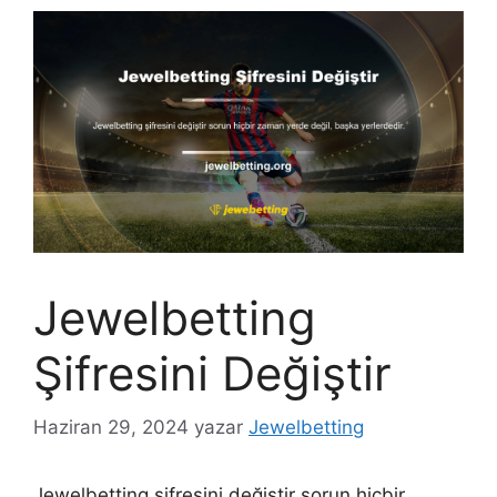
Jewelbetting
Şifresini Değiştir
Haziran 29, 2024
yazar
Jewelbetting
Jewelbetting şifresini değiştir sorun hiçbir