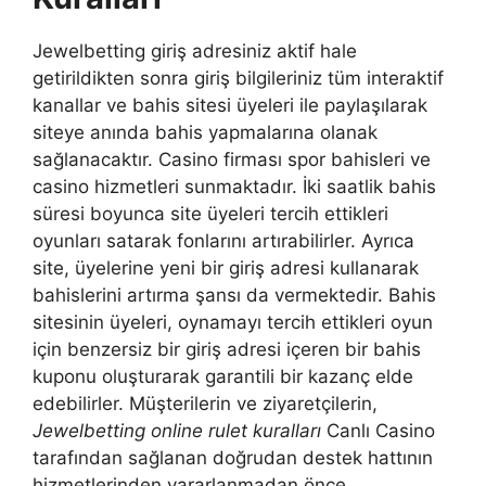
Jewelbetting giriş adresiniz aktif hale
getirildikten sonra giriş bilgileriniz tüm interaktif
kanallar ve bahis sitesi üyeleri ile paylaşılarak
siteye anında bahis yapmalarına olanak
sağlanacaktır. Casino firması spor bahisleri ve
casino hizmetleri sunmaktadır. İki saatlik bahis
süresi boyunca site üyeleri tercih ettikleri
oyunları satarak fonlarını artırabilirler. Ayrıca
site, üyelerine yeni bir giriş adresi kullanarak
bahislerini artırma şansı da vermektedir. Bahis
sitesinin üyeleri, oynamayı tercih ettikleri oyun
için benzersiz bir giriş adresi içeren bir bahis
kuponu oluşturarak garantili bir kazanç elde
edebilirler. Müşterilerin ve ziyaretçilerin,
Jewelbetting online rulet kuralları
Canlı Casino
tarafından sağlanan doğrudan destek hattının
hizmetlerinden yararlanmadan önce