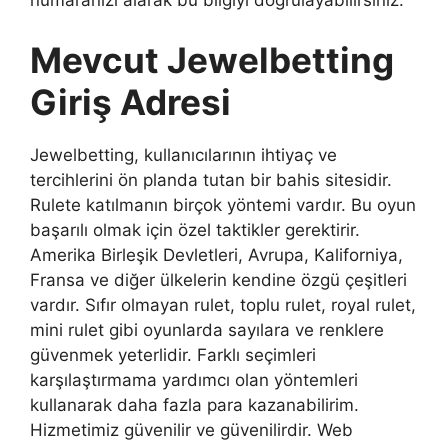
numaranızı alarak bu bilgiyi doğrulayabilirsiniz.
Mevcut Jewelbetting
Giriş Adresi
Jewelbetting, kullanıcılarının ihtiyaç ve
tercihlerini ön planda tutan bir bahis sitesidir.
Rulete katılmanın birçok yöntemi vardır. Bu oyun
başarılı olmak için özel taktikler gerektirir.
Amerika Birleşik Devletleri, Avrupa, Kaliforniya,
Fransa ve diğer ülkelerin kendine özgü çeşitleri
vardır. Sıfır olmayan rulet, toplu rulet, royal rulet,
mini rulet gibi oyunlarda sayılara ve renklere
güvenmek yeterlidir. Farklı seçimleri
karşılaştırmama yardımcı olan yöntemleri
kullanarak daha fazla para kazanabilirim.
Hizmetimiz güvenilir ve güvenilirdir. Web