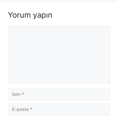
Yorum yapın
Yorum
İsim
E-
posta