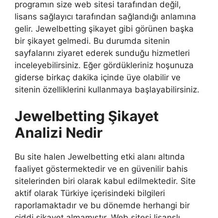
programın size web sitesi tarafından değil,
lisans sağlayıcı tarafından sağlandığı anlamına
gelir. Jewelbetting şikayet gibi görünen başka
bir şikayet gelmedi. Bu durumda sitenin
sayfalarını ziyaret ederek sunduğu hizmetleri
inceleyebilirsiniz. Eğer gördükleriniz hoşunuza
giderse birkaç dakika içinde üye olabilir ve
sitenin özelliklerini kullanmaya başlayabilirsiniz.
Jewelbetting Şikayet
Analizi Nedir
Bu site halen Jewelbetting etki alanı altında
faaliyet göstermektedir ve en güvenilir bahis
sitelerinden biri olarak kabul edilmektedir. Site
aktif olarak Türkiye içerisindeki bilgileri
raporlamaktadır ve bu dönemde herhangi bir
ciddi şikayet almamıştır. Web sitesi lisanslı