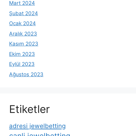
Mart 2024
Şubat 2024
Ocak 2024
Aralık 2023
Kasım 2023
Ekim 2023
Eylül 2023
Ağustos 2023
Etiketler
adresi jewelbetting
canli jewelbetting