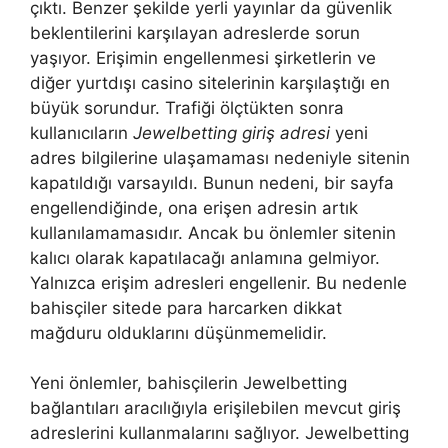
çıktı. Benzer şekilde yerli yayınlar da güvenlik
beklentilerini karşılayan adreslerde sorun
yaşıyor. Erişimin engellenmesi şirketlerin ve
diğer yurtdışı casino sitelerinin karşılaştığı en
büyük sorundur. Trafiği ölçtükten sonra
kullanıcıların
Jewelbetting giriş adresi
yeni
adres bilgilerine ulaşamaması nedeniyle sitenin
kapatıldığı varsayıldı. Bunun nedeni, bir sayfa
engellendiğinde, ona erişen adresin artık
kullanılamamasıdır. Ancak bu önlemler sitenin
kalıcı olarak kapatılacağı anlamına gelmiyor.
Yalnızca erişim adresleri engellenir. Bu nedenle
bahisçiler sitede para harcarken dikkat
mağduru olduklarını düşünmemelidir.
Yeni önlemler, bahisçilerin Jewelbetting
bağlantıları aracılığıyla erişilebilen mevcut giriş
adreslerini kullanmalarını sağlıyor. Jewelbetting