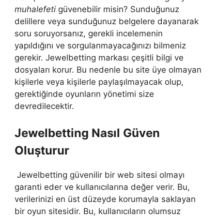
muhalefeti
güvenebilir misin? Sunduğunuz
delillere veya sunduğunuz belgelere dayanarak
soru soruyorsanız, gerekli incelemenin
yapıldığını ve sorgulanmayacağınızı bilmeniz
gerekir. Jewelbetting markası çeşitli bilgi ve
dosyaları korur. Bu nedenle bu site üye olmayan
kişilerle veya kişilerle paylaşılmayacak olup,
gerektiğinde oyunların yönetimi size
devredilecektir.
Jewelbetting Nasıl Güven
Oluşturur
Jewelbetting güvenilir bir web sitesi olmayı
garanti eder ve kullanıcılarına değer verir. Bu,
verilerinizi en üst düzeyde korumayla saklayan
bir oyun sitesidir. Bu, kullanıcıların olumsuz