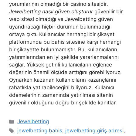
yorumlarının olmadığı bir casino sitesidir.
Jewelbetting nasıl güven oluşturur
güvenilir bir
web sitesi olmadığı ve Jewelbetting güven
uyandıracağı hiçbir durumun bulunmadığı
ortaya çıktı. Kullanıcılar herhangi bir şikayet
platformunda bu bahis sitesine karşı herhangi
bir şikayette bulunmamıştır. Bu, kullanıcıların
yatırımlarından en iyi şekilde yararlanmalarını
sağlar. Yüksek getirili kullanıcıların eğlence
değerinin önemli ölçüde arttığını görebiliyoruz.
Oynarken kazanan kullanıcıların kazançlarını
rahatlıkla yatırabileceğini biliyoruz. Kullanıcı
ödemelerinin zamanında yatırılması sitenin
güvenilir olduğunu doğru bir şekilde kanıtlar.
Kategoriler
Jewelbetting
Etiketler
jewelbetting bahis
,
jewelbetting giriş adresi
,