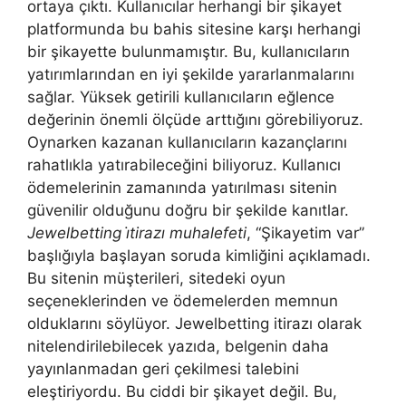
ortaya çıktı. Kullanıcılar herhangi bir şikayet
platformunda bu bahis sitesine karşı herhangi
bir şikayette bulunmamıştır. Bu, kullanıcıların
yatırımlarından en iyi şekilde yararlanmalarını
sağlar. Yüksek getirili kullanıcıların eğlence
değerinin önemli ölçüde arttığını görebiliyoruz.
Oynarken kazanan kullanıcıların kazançlarını
rahatlıkla yatırabileceğini biliyoruz. Kullanıcı
ödemelerinin zamanında yatırılması sitenin
güvenilir olduğunu doğru bir şekilde kanıtlar.
Jewelbetting i̇tirazı muhalefeti
, “Şikayetim var”
başlığıyla başlayan soruda kimliğini açıklamadı.
Bu sitenin müşterileri, sitedeki oyun
seçeneklerinden ve ödemelerden memnun
olduklarını söylüyor. Jewelbetting itirazı olarak
nitelendirilebilecek yazıda, belgenin daha
yayınlanmadan geri çekilmesi talebini
eleştiriyordu. Bu ciddi bir şikayet değil. Bu,