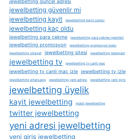
jewelbetting güncel adresi
jewelbetting güvenlir mi
jewelbetting kayit
jewelbetting kayıt süreci
jewelbetting kaç oldu
jewelbetting para çekme
jewelbetting para çekme i̇şlemleri
jewelbetting promosyon
jewelbetting promosyon kodu
jewelbetting sitesi
jewelbetting sikayet
jewelbetting telegram
jewelbetting tv
jewelbetting tv canli maç
jewelbetting tv canli maç izle
jewelbetting tv izle
jewelbetting whatsapp
jewelbetting yeni adresi
jewelbetting yeni giris
jewelbetting üyelik
kayit jewelbetting
mobil jewelbetting
twitter jewelbetting
yeni adresi jewelbetting
yeni giris jewelbetting