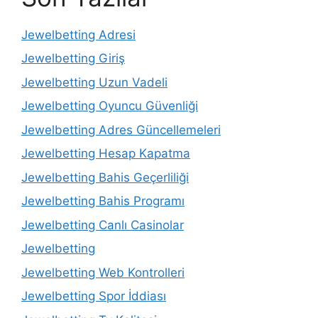
Jewelbetting Adresi
Jewelbetting Giriş
Jewelbetting Uzun Vadeli
Jewelbetting Oyuncu Güvenliği
Jewelbetting Adres Güncellemeleri
Jewelbetting Hesap Kapatma
Jewelbetting Bahis Geçerliliği
Jewelbetting Bahis Programı
Jewelbetting Canlı Casinolar
Jewelbetting
Jewelbetting Web Kontrolleri
Jewelbetting Spor İddiası