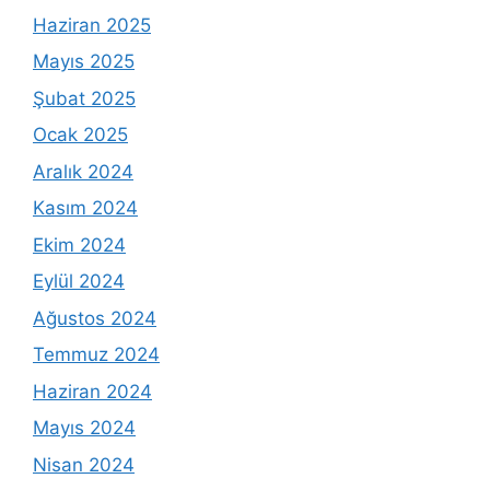
Haziran 2025
Mayıs 2025
Şubat 2025
Ocak 2025
Aralık 2024
Kasım 2024
Ekim 2024
Eylül 2024
Ağustos 2024
Temmuz 2024
Haziran 2024
Mayıs 2024
Nisan 2024