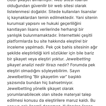
olduğundan güvenilir bir web sitesi olarak
listelenmesi doğaldır. Sitede kullanılan lisanslar
iç kaynaklardan temin edilmektedir. Yani sitenin
kurumsal yapısını ve hukuki geçerliliğini
kanıtlayan lisans verilerinde herhangi bir
yanlışlık bulunmamaktadır. İnternetteki çeşitli
platformlarda bu site hakkında eleştirel bir
inceleme yapılmadı. Pek çok bahis sitesinin ağır
şekilde eleştirildiği kirli sözlükler için bile bariz
bir şikayet veya eleştiri yoktur.
Jewelbetting
şikayet analizi nedir
itirazı nedir? Forumda pek
eleştiri olmadığını söyleyebilirim. Sayın
Jewelbetting “Bir şikayetim var” başlıklı
yazısında bundan hiç bahsetmiyor.
Jewelbetting yönelik şikayet olarak
yorumlanabilecek olan sitede materyal talep
edilmesi konusu da eleştirilere maruz kaldı. Bu