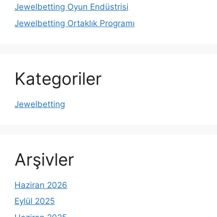
Jewelbetting Oyun Endüstrisi
Jewelbetting Ortaklık Programı
Kategoriler
Jewelbetting
Arşivler
Haziran 2026
Eylül 2025