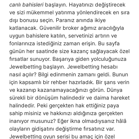
canlı bahisleri
başlayın. Hayatınızı değiştirecek
ve sizi mükemmel yatırıma yönlendirecek en sıra
dışı bonusu seçin. Paranız anında ikiye
katlanacak. Güvenilir broker ağımız aracılığıyla
uygun bahislere katılın, servetinizi artırın ve
fonlarınıza istediğiniz zaman erişin. Bu sayfa
günün her saatinde size kazanç sağlayacak özel
fırsatlar sunuyor. Başarıya giden yolculuğunuza
Jewelbetting başlayın. Jewelbetting hesabı
nasıl açılır? Bilgi edinmenin zamanı geldi. Bunun
için kapsamlı bir rehber hazırladık. Bir şans verin
ve kazanıp kazanamayacağınızı görün. Dünya
sürekli bir dönüşüm halindedir ve daima hareket
halindedir. Peki gerçekten hak ettiğiniz paya
sahip misiniz ve hakkınızı aldığınıza gerçekten
inanıyor musunuz? Eğer ikna olmadıysanız hâlâ
olayların gidişatını değiştirme fırsatınız var.
Jewelbetting oyun serisi bu amaç için özel