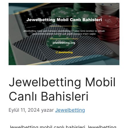
Jewelbetting Mobil
Canlı Bahisleri
Eylül 11, 2024
yazar
Jewelbetting
Jewelbetting mobil canlı bahisleri Jewelbetting