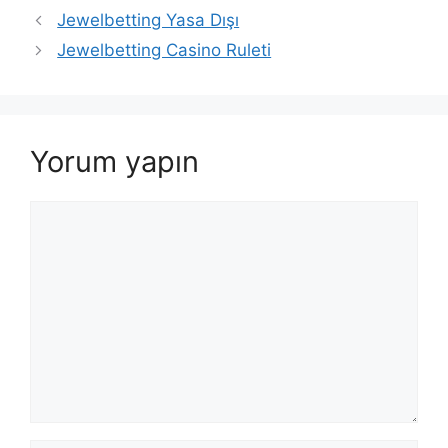
Jewelbetting Yasa Dışı
Jewelbetting Casino Ruleti
Yorum yapın
Yorum