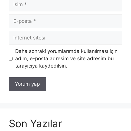
İsim
E-
posta
İnternet
sitesi
Daha sonraki yorumlarımda kullanılması için
adım, e-posta adresim ve site adresim bu
tarayıcıya kaydedilsin.
Son Yazılar