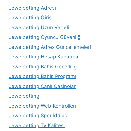
Jewelbetting Adresi
Jewelbetting Giriş
Jewelbetting Uzun Vadeli
Jewelbetting Oyuncu Güvenliği
Jewelbetting Adres Güncellemeleri
Jewelbetting Hesap Kapatma
Jewelbetting Bahis Geçerliliği
Jewelbetting Bahis Programı
Jewelbetting Canlı Casinolar
Jewelbetting
Jewelbetting Web Kontrolleri
Jewelbetting Spor İddiası
Jewelbetting Tv Kalitesi