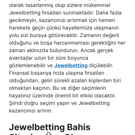
olarak tasarlanmış olup sizlere mükemmel
Jewelbetting fırsatları sunmaktadır. Daha fazla
gecikmeyin, kazancınızı artırmak için hemen
harekete geçin çünkü hayallerinize ulaşmanın
yolu sizi buraya götürecektir. Zamanın değerli
olduğunu ve boşa harcanmaması gerektiğini her
zaman aklınızda bulundurun. Ancak gerçek
avantajlar uzun bir süre boyunca
gözlemlenebilir ve
Jewelbetting
ölçülebilir.
Finansal başarıya hızla ulaşma fırsatları
olduğundan, geliri sürekli azalan kişilerden biri
olmaktan kaçının. Bu ve diğer seçimlerin
hayatınız üzerinde önemli bir etkisi olacaktır.
Şimdi doğru seçimi yapın ve Jewelbetting
kazancınızı artırın.
Jewelbetting Bahis