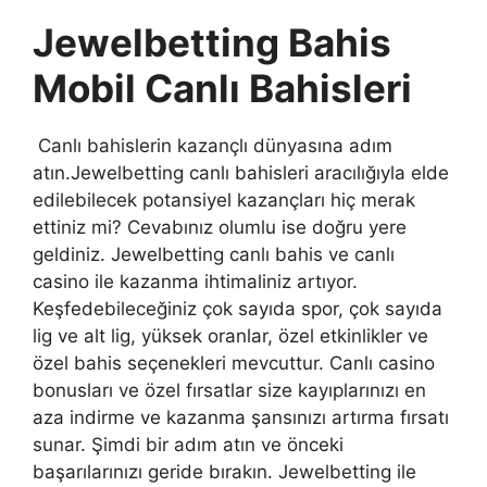
Jewelbetting Bahis
Mobil Canlı Bahisleri
Canlı bahislerin kazançlı dünyasına adım
atın.Jewelbetting canlı bahisleri aracılığıyla elde
edilebilecek potansiyel kazançları hiç merak
ettiniz mi? Cevabınız olumlu ise doğru yere
geldiniz. Jewelbetting canlı bahis ve canlı
casino ile kazanma ihtimaliniz artıyor.
Keşfedebileceğiniz çok sayıda spor, çok sayıda
lig ve alt lig, yüksek oranlar, özel etkinlikler ve
özel bahis seçenekleri mevcuttur. Canlı casino
bonusları ve özel fırsatlar size kayıplarınızı en
aza indirme ve kazanma şansınızı artırma fırsatı
sunar. Şimdi bir adım atın ve önceki
başarılarınızı geride bırakın. Jewelbetting ile