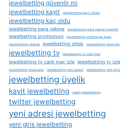
jewelbetting güvenlir mi
jewelbetting kayit
jewelbetting kayıt süreci
jewelbetting kaç oldu
jewelbetting para çekme
jewelbetting para çekme i̇şlemleri
jewelbetting promosyon
jewelbetting promosyon kodu
jewelbetting sitesi
jewelbetting sikayet
jewelbetting telegram
jewelbetting tv
jewelbetting tv canli maç
jewelbetting tv canli maç izle
jewelbetting tv izle
jewelbetting whatsapp
jewelbetting yeni adresi
jewelbetting yeni giris
jewelbetting üyelik
kayit jewelbetting
mobil jewelbetting
twitter jewelbetting
yeni adresi jewelbetting
yeni giris jewelbetting