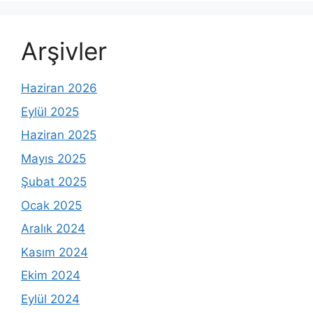
Arşivler
Haziran 2026
Eylül 2025
Haziran 2025
Mayıs 2025
Şubat 2025
Ocak 2025
Aralık 2024
Kasım 2024
Ekim 2024
Eylül 2024