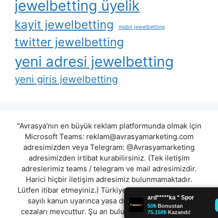
jewelbetting üyelik
kayit jewelbetting
mobil jewelbetting
twitter jewelbetting
yeni adresi jewelbetting
yeni giris jewelbetting
"Avrasya'nın en büyük reklam platformunda olmak için
Microsoft Teams:
reklam@avrasyamarketing.com
adresimizden veya Telegram: @Avrasyamarketing
adresimizden irtibat kurabilirsiniz. (Tek iletişim
adreslerimiz teams / telegram ve mail adresimizdir.
Harici hiçbir iletişim adresimiz bulunmamaktadır.
Lütfen itibar etmeyiniz.) Türkiye yasalarına göre 7258
sayılı kanun uyarınca yasa dışı bahis oynamanın
cezaları mevcuttur. Şu an bulunduğunuz site hiç bir