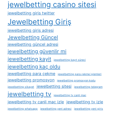
jewelbetting casino sitesi
jewelbetting giris twitter
Jewelbetting Giriş
jewelbetting giriş adresi
Jewelbetting Güncel
jewelbetting güncel adresi
jewelbetting güvenlir mi
jewelbetting kayit
jewelbetting kayıt süreci
jewelbetting kaç oldu
jewelbetting para çekme
jewelbetting para çekme i̇şlemleri
jewelbetting promosyon
jewelbetting promosyon kodu
jewelbetting sitesi
jewelbetting sikayet
jewelbetting telegram
jewelbetting tv
jewelbetting tv canli maç
jewelbetting tv canli maç izle
jewelbetting tv izle
jewelbetting whatsapp
jewelbetting yeni adresi
jewelbetting yeni giris