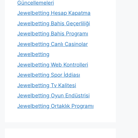
Güncellemeleri
Jewelbetting Hesap Kapatma
Jewelbetting Bahis Geçerliliği
Jewelbetting Bahis Programı
Jewelbetting Canlı Casinolar
Jewelbetting
Jewelbetting Web Kontrolleri
Jewelbetting Spor İddiası
Jewelbetting Tv Kalitesi
Jewelbetting Oyun Endüstrisi
Jewelbetting Ortaklık Programı