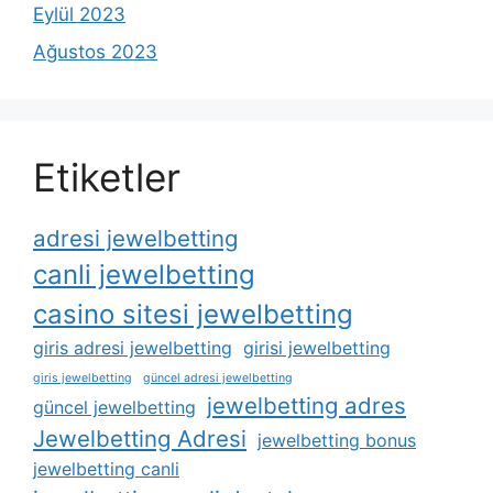
Eylül 2023
Ağustos 2023
Etiketler
adresi jewelbetting
canli jewelbetting
casino sitesi jewelbetting
giris adresi jewelbetting
girisi jewelbetting
giris jewelbetting
güncel adresi jewelbetting
jewelbetting adres
güncel jewelbetting
Jewelbetting Adresi
jewelbetting bonus
jewelbetting canli