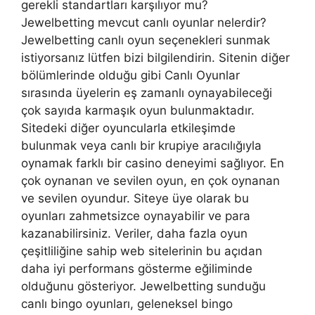
gerekli standartları karşılıyor mu?
Jewelbetting mevcut canlı oyunlar nelerdir?
Jewelbetting canlı oyun seçenekleri sunmak
istiyorsanız lütfen bizi bilgilendirin. Sitenin diğer
bölümlerinde olduğu gibi Canlı Oyunlar
sırasında üyelerin eş zamanlı oynayabileceği
çok sayıda karmaşık oyun bulunmaktadır.
Sitedeki diğer oyuncularla etkileşimde
bulunmak veya canlı bir krupiye aracılığıyla
oynamak farklı bir casino deneyimi sağlıyor. En
çok oynanan ve sevilen oyun, en çok oynanan
ve sevilen oyundur. Siteye üye olarak bu
oyunları zahmetsizce oynayabilir ve para
kazanabilirsiniz. Veriler, daha fazla oyun
çeşitliliğine sahip web sitelerinin bu açıdan
daha iyi performans gösterme eğiliminde
olduğunu gösteriyor. Jewelbetting sunduğu
canlı bingo oyunları, geleneksel bingo