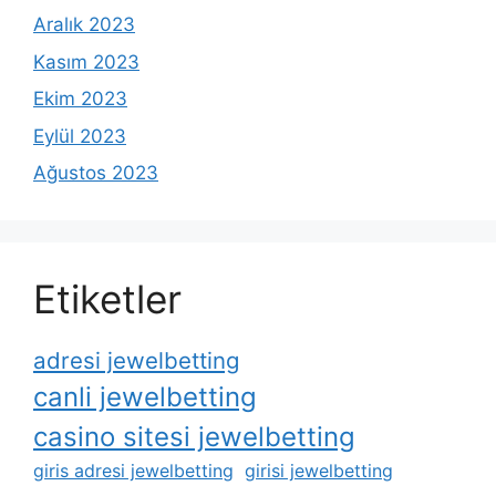
Aralık 2023
Kasım 2023
Ekim 2023
Eylül 2023
Ağustos 2023
Etiketler
adresi jewelbetting
canli jewelbetting
casino sitesi jewelbetting
giris adresi jewelbetting
girisi jewelbetting