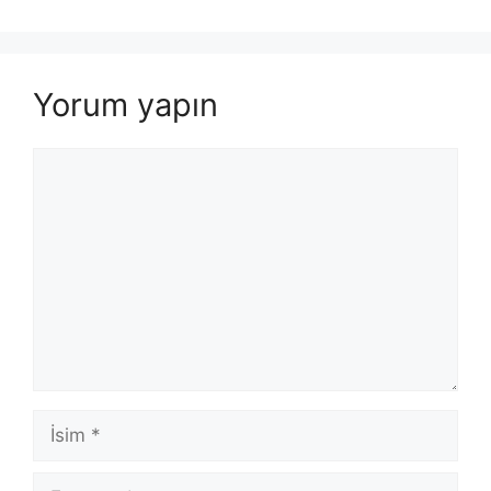
Yorum yapın
Yorum
İsim
E-