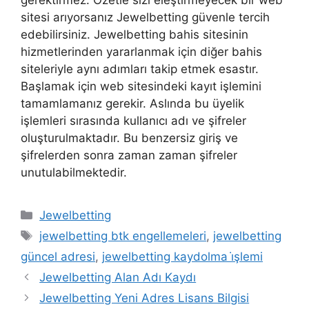
sitesi arıyorsanız Jewelbetting güvenle tercih
edebilirsiniz. Jewelbetting bahis sitesinin
hizmetlerinden yararlanmak için diğer bahis
siteleriyle aynı adımları takip etmek esastır.
Başlamak için web sitesindeki kayıt işlemini
tamamlamanız gerekir. Aslında bu üyelik
işlemleri sırasında kullanıcı adı ve şifreler
oluşturulmaktadır. Bu benzersiz giriş ve
şifrelerden sonra zaman zaman şifreler
unutulabilmektedir.
Kategoriler
Jewelbetting
Etiketler
jewelbetting btk engellemeleri
,
jewelbetting
güncel adresi
,
jewelbetting kaydolma i̇şlemi
Jewelbetting Alan Adı Kaydı
Jewelbetting Yeni Adres Lisans Bilgisi