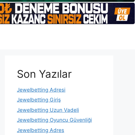
Son Yazılar
Jewelbetting Adresi
Jewelbetting Giriş
Jewelbetting Uzun Vadeli
Jewelbetting Oyuncu Güvenliği
Jewelbetting Adres