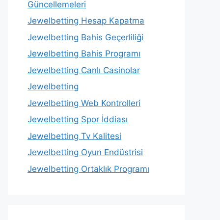
Güncellemeleri
Jewelbetting Hesap Kapatma
Jewelbetting Bahis Geçerliliği
Jewelbetting Bahis Programı
Jewelbetting Canlı Casinolar
Jewelbetting
Jewelbetting Web Kontrolleri
Jewelbetting Spor İddiası
Jewelbetting Tv Kalitesi
Jewelbetting Oyun Endüstrisi
Jewelbetting Ortaklık Programı